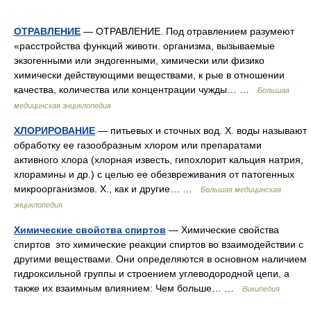
ОТРАВЛЕНИЕ
— ОТРАВЛЕНИЕ. Под отравлением разумеют
«расстройства функций животн. организма, вызываемые
экзогенными или эндогенными, химически или физико
химически действующими веществами, к рые в отношении
качества, количества или концентрации чужды… …
Большая
медицинская энциклопедия
ХЛОРИРОВАНИЕ
— питьевых и сточных вод. X. воды называют
обработку ее газообразным хлором или препаратами
активного хлора (хлорная известь, гипохлорит кальция натрия,
хлорамины и др.) с целью ее обезвреживания от патогенных
микроорганизмов. X., как и другие… …
Большая медицинская
энциклопедия
Химические свойства спиртов
— Химические свойства
спиртов это химические реакции спиртов во взаимодействии с
другими веществами. Они определяются в основном наличием
гидроксильной группы и строением углеводородной цепи, а
также их взаимным влиянием: Чем больше… …
Википедия